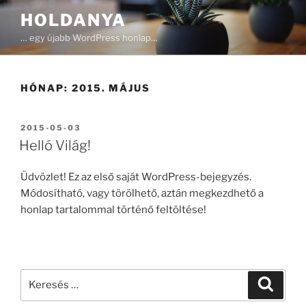
Tartalomhoz
HOLDANYA
… egy újabb WordPress honlap…
HÓNAP:
2015. MÁJUS
BEKÜLDVE:
2015-05-03
Helló Világ!
Üdvözlet! Ez az első saját WordPress-bejegyzés.
Módosítható, vagy törölhető, aztán megkezdhető a
honlap tartalommal történő feltöltése!
Keresés
Keresé
a